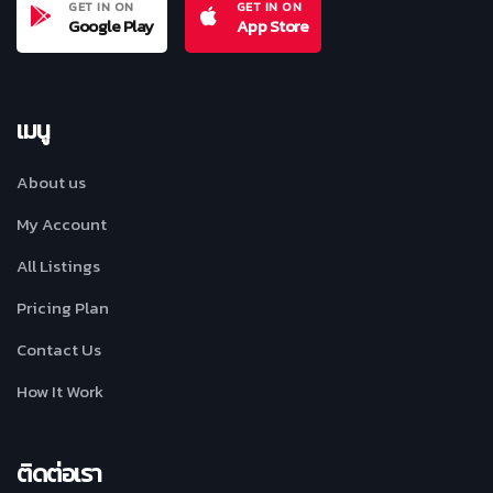
GET IN ON
GET IN ON
Google Play
App Store
เมนู
About us
My Account
All Listings
Pricing Plan
Contact Us
How It Work
ติดต่อเรา