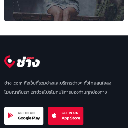
ช่าง .com คือเว็บที่รวมช่างและบริการต่างๆ ทั่วไทยสนใจลง
โฆษณากับเรา เราช่วยโปรโมทบริการของท่านทุกช่องทาง
GET IN ON
GET IN ON
Google Play
App Store