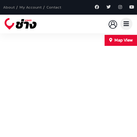
About
My Account
Contact
Map View
+
−