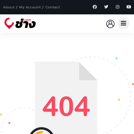
About
My Account
Contact