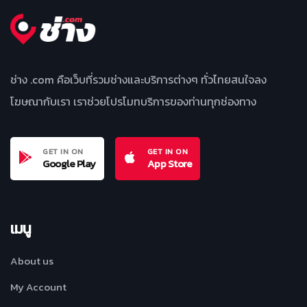
ช่าง .com คือเว็บที่รวมช่างและบริการต่างๆ ทั่วไทยสนใจลง
โฆษณากับเรา เราช่วยโปรโมทบริการของท่านทุกช่องทาง
GET IN ON
GET IN ON
Google Play
App Store
เมนู
About us
My Account