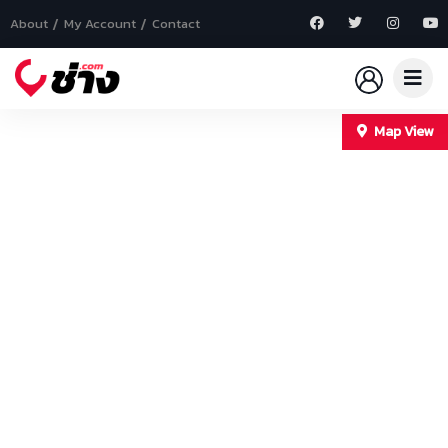
About
My Account
Contact
Map View
+
−