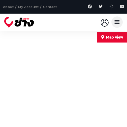
About
My Account
Contact
Map View
+
−