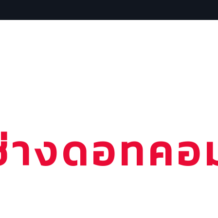
หน้าแรก
ค้นหาช่าง
แพ็คเ
ช่างดอทคอ
กบริการช่างที่คุณต
ณาธุรกิจของท่าน เพียง 3,600 บาท/ปี แอดไลน์ @186tvnsn (