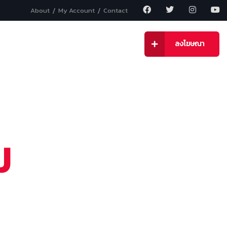
About
My Account
Contact
กจ
ข่าวสาร
ติดต่อเรา
ลงโฆษณา
ม
้องการ
อย่าลืม @)