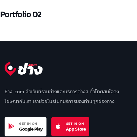
Portfolio 02
ช่าง .com คือเว็บที่รวมช่างและบริการต่างๆ ทั่วไทยสนใจลง
โฆษณากับเรา เราช่วยโปรโมทบริการของท่านทุกช่องทาง
GET IN ON
GET IN ON
Google Play
App Store