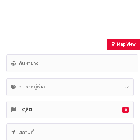
Map View
+
−
หมวดหมู่ช่าง
×
ดุสิต