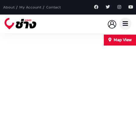
About
My Account
Contact
Map View
+
−