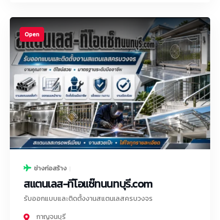
Open
ช่างก่อสร้าง
สแตนเลส-ทีโอแซ๊ทนนทบุรี.com
รับออกแบบและติดตั้งงานสแตนเลสครบวงจร
กาญจนบุรี