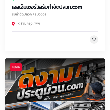
เอสเอ็มเซอร์วิสรับกําจัดปลวก.com
รับกำจัดปลวก ครบวงจร
ดุสิต
,
กรุงเทพฯ
Open