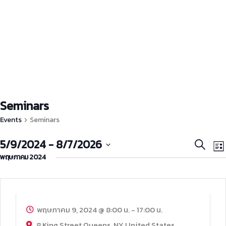
Seminars
Events
Seminars
Event
E
5/9/2024
 - 
8/7/2026
Search
List
V
Searc
พฤษภาคม 2024
Select
N
and
date.
09
Views
พ.ค.
Naviga
พฤษภาคม 9, 2024 @ 8:00 น.
-
17:00 น.
8 King Street Queens,
NY
United States