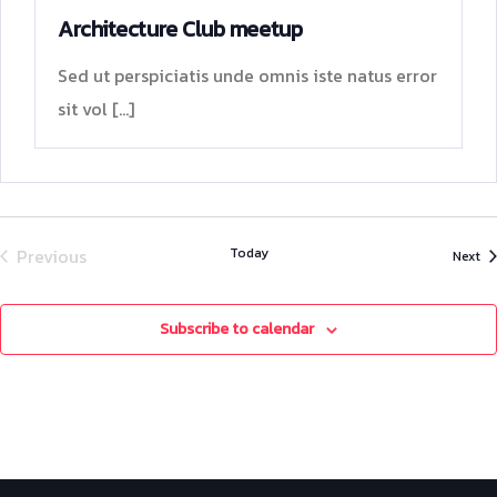
Architecture Club meetup
Sed ut perspiciatis unde omnis iste natus error
sit vol […]
Previous
Today
Ev
Next
Events
Subscribe to calendar