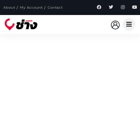
About
My Account
Contact