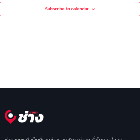
Naviga
Subscribe to calendar
ช่าง .com คือเว็บที่รวมช่างและบริการต่างๆ ทั่วไทยสนใจลง