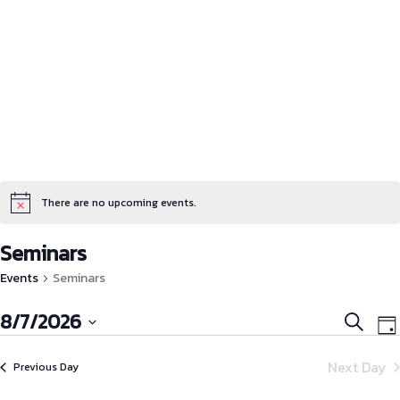
There are no upcoming events.
Seminars
Events
Seminars
Event
E
8/7/2026
Search
Da
V
Searc
Select
N
and
Next Day
Previous Day
date.
Views