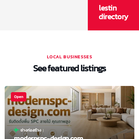
lestin
directory
LOCAL BUSINESSES
See featured listings
Open
ช่างก่อสร้าง
modernspc-design.com