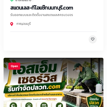
ช่างก่อสร้าง
สแตนเลส-ทีโอแซ๊ทนนทบุรี.com
รับออกแบบและติดตั้งงานสแตนเลสครบวงจร
กาญจนบุรี
Open