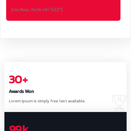
[mc4wp_form id="222"]
30
+
Awards Won
Lorem ipsum is simply free text available.
99
k