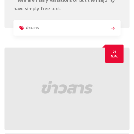
There are many variations of but the majority
have simply free text.
ข่าวสาร
21
ก.ค.